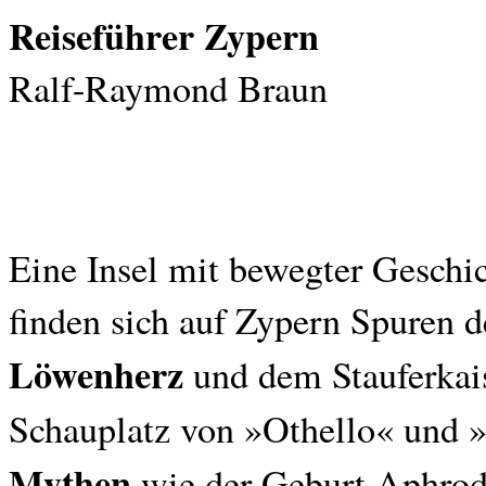
Reiseführer Zypern
Ralf-Raymond Braun
Eine Insel mit bewegter Geschi
finden sich auf Zypern Spuren 
Löwenherz
und dem Stauferkaise
Schauplatz von »Othello« und 
Mythen
wie der Geburt Aphrod