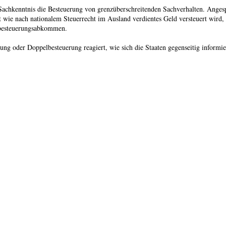
er Sachkenntnis die Besteuerung von grenzüberschreitenden Sachverhalten. Ange
lärt wie nach nationalem Steuerrecht im Ausland verdientes Geld versteuert wird
lbesteuerungsabkommen.
ng oder Doppelbesteuerung reagiert, wie sich die Staaten gegenseitig informi