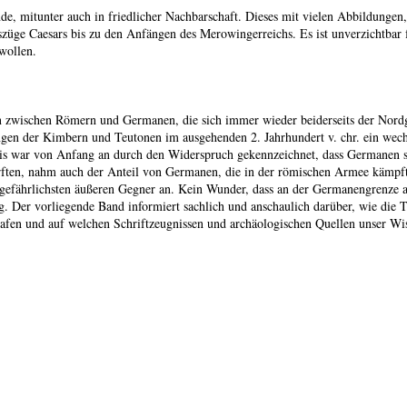
, mitunter auch in friedlicher Nachbarschaft. Dieses mit vielen Abbildungen, 
üge Caesars bis zu den Anfängen des Merowingerreichs. Es ist unverzichtbar f
wollen.
n zwischen Römern und Germanen, die sich immer wieder beiderseits der Nord
n der Kimbern und Teutonen im ausgehenden 2. Jahrhundert v. chr. ein wechse
tnis war von Anfang an durch den Widerspruch gekennzeichnet, dass Germanen s
härften, nahm auch der Anteil von Germanen, die in der römischen Armee kämp
gefährlichsten äußeren Gegner an. Kein Wunder, dass an der Germanengrenze a
g. Der vorliegende Band informiert sachlich und anschaulich darüber, wie die T
rtrafen und auf welchen Schriftzeugnissen und archäologischen Quellen unser W