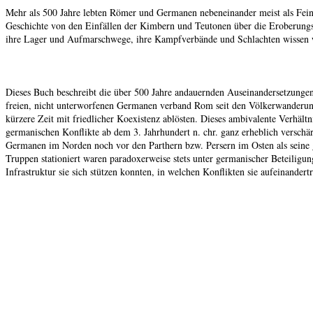
Mehr als 500 Jahre lebten Römer und Germanen nebeneinander meist als Feinde
Geschichte von den Einfällen der Kimbern und Teutonen über die Eroberungsz
ihre Lager und Aufmarschwege, ihre Kampfverbände und Schlachten wissen 
Dieses Buch beschreibt die über 500 Jahre andauernden Auseinandersetzunge
freien, nicht unterworfenen Germanen verband Rom seit den Völkerwanderunge
kürzere Zeit mit friedlicher Koexistenz ablösten. Dieses ambivalente Verhäl
germanischen Konflikte ab dem 3. Jahrhundert n. chr. ganz erheblich versc
Germanen im Norden noch vor den Parthern bzw. Persern im Osten als seine 
Truppen stationiert waren paradoxerweise stets unter germanischer Beteiligun
Infrastruktur sie sich stützen konnten, in welchen Konflikten sie aufeinande