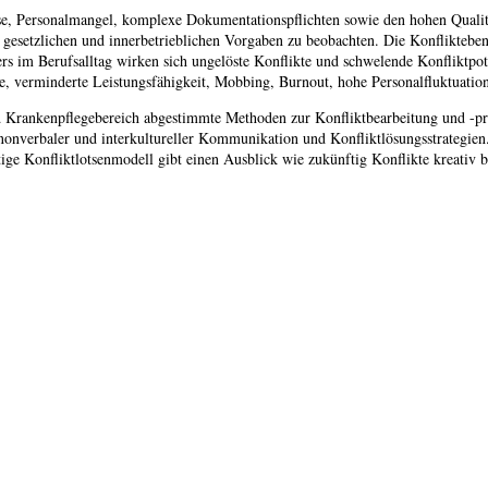
se, Personalmangel, komplexe Dokumentationspflichten sowie den hohen Quali
 gesetzlichen und innerbetrieblichen Vorgaben zu beobachten. Die Konfliktebe
 im Berufsalltag wirken sich ungelöste Konflikte und schwelende Konfliktpot
 verminderte Leistungsfähigkeit, Mobbing, Burnout, hohe Personalfluktuation
nd Krankenpflegebereich abgestimmte Methoden zur Konfliktbearbeitung und -prä
 nonverbaler und interkultureller Kommunikation und Konfliktlösungsstrategie
tige Konfliktlotsenmodell gibt einen Ausblick wie zukünftig Konflikte kreativ