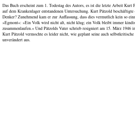
Das Buch erscheint zum 1. Todestag des Autors, es ist die letzte Arbeit Kur
auf dem Krankenlager entstandenen Untersuchung. Kurt Pätzold beschäftigte d
Denker? Zunehmend kam er zur Auffassung, dass dies vermutlich kein so ein
»Egmont«: »Ein Volk wird nicht alt, nicht klug; ein Volk bleibt immer kindisc
zusammenlaufen.« Und Pätzolds Vater schrieb resigniert am 15. März 1946 in e
Kurt Pätzold vermochte es leider nicht, wie geplant seine auch selbstkritisc
unverändert aus.