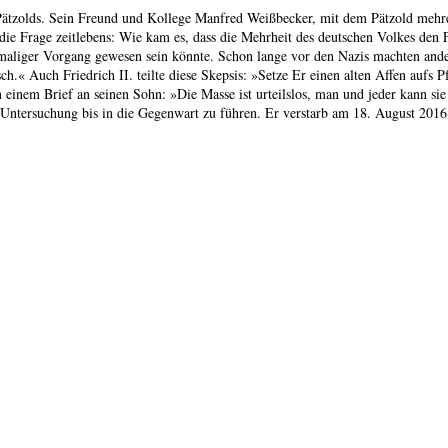
t Pätzolds. Sein Freund und Kollege Manfred Weißbecker, mit dem Pätzold mehr
ie Frage zeitlebens: Wie kam es, dass die Mehrheit des deutschen Volkes den F
maliger Vorgang gewesen sein könnte. Schon lange vor den Nazis machten and
h.« Auch Friedrich II. teilte diese Skepsis: »Setze Er einen alten Affen aufs P
inem Brief an seinen Sohn: »Die Masse ist urteilslos, man und jeder kann sie 
he Untersuchung bis in die Gegenwart zu führen. Er verstarb am 18. August 201