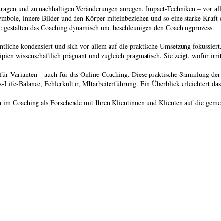
tragen und zu nachhaltigen Veränderungen anregen. Impact-Techniken – vor all
bole, innere Bilder und den Körper miteinbeziehen und so eine starke Kraft e
e gestalten das Coaching dynamisch und beschleunigen den Coachingprozess.
iche kondensiert und sich vor allem auf die praktische Umsetzung fokussiert.
ipien wissenschaftlich prägnant und zugleich pragmatisch. Sie zeigt, wofür irri
für Varianten – auch für das Online-Coaching. Diese praktische Sammlung der 
-Life-Balance, Fehlerkultur, MItarbeiterführung. Ein Überblick erleichtert da
ch im Coaching als Forschende mit Ihren Klientinnen und Klienten auf die gem