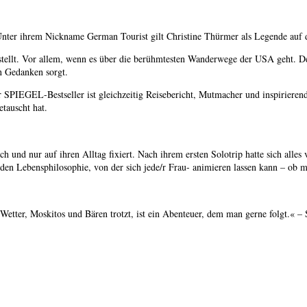
nter ihrem Nickname German Tourist gilt Christine Thürmer als Legende auf d
tellt. Vor allem, wenn es über die berühmtesten Wanderwege der USA geht. Der 
en Gedanken sorgt.
r SPIEGEL-Bestseller ist gleichzeitig Reisebericht, Mutmacher und inspirieren
etauscht hat.
und nur auf ihren Alltag fixiert. Nach ihrem ersten Solotrip hatte sich alles
nden Lebensphilosophie, von der sich jede/r Frau- animieren lassen kann – ob 
etter, Moskitos und Bären trotzt, ist ein Abenteuer, dem man gerne folgt.« 