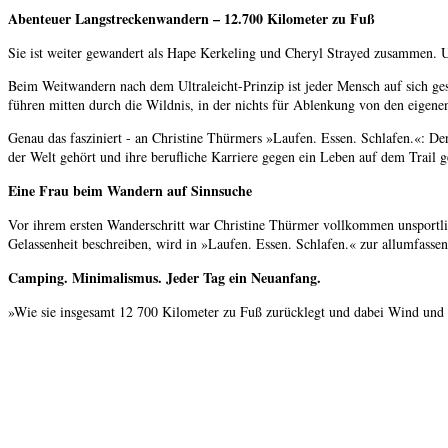
Abenteuer Langstreckenwandern – 12.700 Kilometer zu Fuß
Sie ist weiter gewandert als Hape Kerkeling und Cheryl Strayed zusammen. U
Beim Weitwandern nach dem Ultraleicht-Prinzip ist jeder Mensch auf sich ges
führen mitten durch die Wildnis, in der nichts für Ablenkung von den eigen
Genau das fasziniert - an Christine Thürmers »Laufen. Essen. Schlafen.«: De
der Welt gehört und ihre berufliche Karriere gegen ein Leben auf dem Trail g
Eine Frau beim Wandern auf Sinnsuche
Vor ihrem ersten Wanderschritt war Christine Thürmer vollkommen unsportlich 
Gelassenheit beschreiben, wird in »Laufen. Essen. Schlafen.« zur allumfasse
Camping. Minimalismus. Jeder Tag ein Neuanfang.
»Wie sie insgesamt 12 700 Kilometer zu Fuß zurücklegt und dabei Wind und W