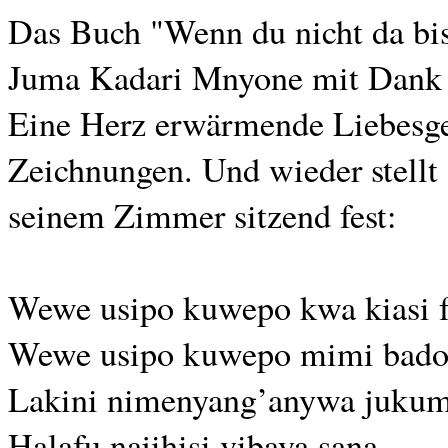
Das Buch "Wenn du nicht da bist
Juma Kadari Mnyone mit Dank 
Eine Herz erwärmende Liebesges
Zeichnungen. Und wieder stellt d
seinem Zimmer sitzend fest:
Wewe usipo kuwepo kwa kiasi fu
Wewe usipo kuwepo mimi bado
Lakini nimenyang’anywa juku
Halafu najihisi vibaya sana.