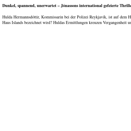
Dunkel, spannend, unerwartet – Jónassons international gefeierte Thrill
Hulda Hermannsdóttir, Kommissarin bei der Polizei Reykjavík, ist auf dem Hö
Haus Islands bezeichnet wird? Huldas Ermittlungen kreuzen Vergangenheit un