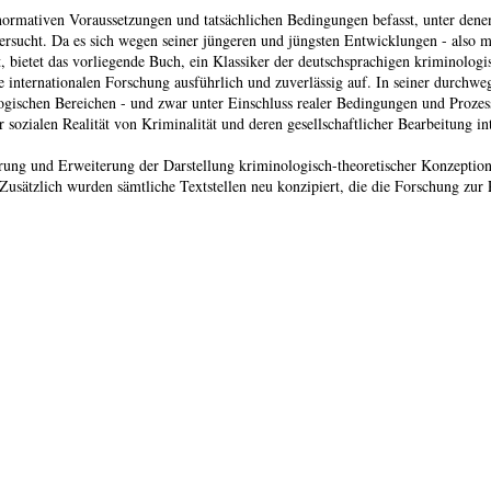
n normativen Voraussetzungen und tatsächlichen Bedingungen befasst, unter den
ersucht. Da es sich wegen seiner jüngeren und jüngsten Entwicklungen - also 
 bietet das vorliegende Buch, ein Klassiker der deutschsprachigen kriminologi
ie internationalen Forschung ausführlich und zuverlässig auf. In seiner durchw
gischen Bereichen - und zwar unter Einschluss realer Bedingungen und Prozesse
ozialen Realität von Kriminalität und deren gesellschaftlicher Bearbeitung inter
rung und Erweiterung der Darstellung kriminologisch-theoretischer Konzeptionen
usätzlich wurden sämtliche Textstellen neu konzipiert, die die Forschung zur 