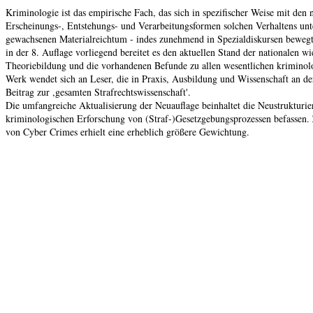
Kriminologie ist das empirische Fach, das sich in spezifischer Weise mit de
Erscheinungs-, Entstehungs- und Verarbeitungsformen solchen Verhaltens unt
gewachsenen Materialreichtum - indes zunehmend in Spezialdiskursen bewegt,
in der 8. Auflage vorliegend bereitet es den aktuellen Stand der nationalen w
Theoriebildung und die vorhandenen Befunde zu allen wesentlichen kriminolo
Werk wendet sich an Leser, die in Praxis, Ausbildung und Wissenschaft an der s
Beitrag zur ,gesamten Strafrechtswissenschaft'.
Die umfangreiche Aktualisierung der Neuauflage beinhaltet die Neustrukturie
kriminologischen Erforschung von (Straf-)Gesetzgebungsprozessen befassen. Z
von Cyber Crimes erhielt eine erheblich größere Gewichtung.