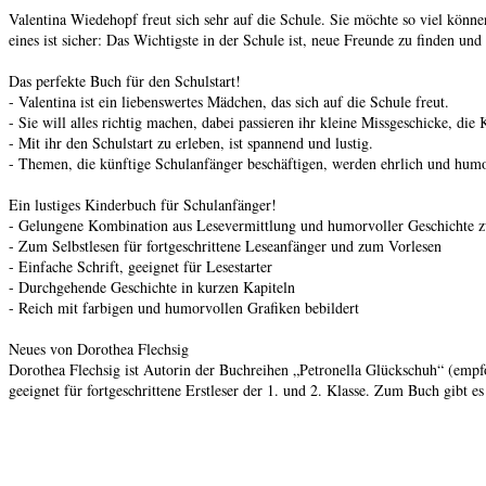
Valentina Wiedehopf freut sich sehr auf die Schule. Sie möchte so viel können 
eines ist sicher: Das Wichtigste in der Schule ist, neue Freunde zu finden u
Das perfekte Buch für den Schulstart!
- Valentina ist ein liebenswertes Mädchen, das sich auf die Schule freut.
- Sie will alles richtig machen, dabei passieren ihr kleine Missgeschicke, d
- Mit ihr den Schulstart zu erleben, ist spannend und lustig.
- Themen, die künftige Schulanfänger beschäftigen, werden ehrlich und humo
Ein lustiges Kinderbuch für Schulanfänger!
- Gelungene Kombination aus Lesevermittlung und humorvoller Geschichte 
- Zum Selbstlesen für fortgeschrittene Leseanfänger und zum Vorlesen
- Einfache Schrift, geeignet für Lesestarter
- Durchgehende Geschichte in kurzen Kapiteln
- Reich mit farbigen und humorvollen Grafiken bebildert
Neues von Dorothea Flechsig
Dorothea Flechsig ist Autorin der Buchreihen „Petronella Glückschuh“ (empfoh
geeignet für fortgeschrittene Erstleser der 1. und 2. Klasse. Zum Buch gibt e