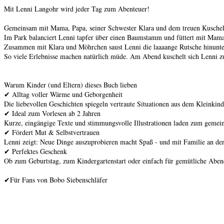
Mit Lenni Langohr wird jeder Tag zum Abenteuer!
Gemeinsam mit Mama, Papa, seiner Schwester Klara und dem treuen Kuschelti
Im Park balanciert Lenni tapfer über einen Baumstamm und füttert mit Mama
Zusammen mit Klara und Möhrchen saust Lenni die laaaange Rutsche hinunter
So viele Erlebnisse machen natürlich müde. Am Abend kuschelt sich Lenni zuf
Warum Kinder (und Eltern) dieses Buch lieben
✔ Alltag voller Wärme und Geborgenheit
Die liebevollen Geschichten spiegeln vertraute Situationen aus dem Kleinkind
✔ Ideal zum Vorlesen ab 2 Jahren
Kurze, eingängige Texte und stimmungsvolle Illustrationen laden zum geme
✔ Fördert Mut & Selbstvertrauen
Lenni zeigt: Neue Dinge auszuprobieren macht Spaß - und mit Familie an der S
✔ Perfektes Geschenk
Ob zum Geburtstag, zum Kindergartenstart oder einfach für gemütliche Aben
✔Für Fans von Bobo Siebenschläfer